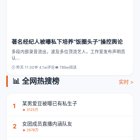
著名经纪人被曝私下培养“饭圈头子”操控舆论
多段内部录音流出，波及多位顶流艺人，工作室发布声明否
认...
🕒 昨天 11:30
💬 4.1w评论
👁️ 789w阅读
📊 全网热搜榜
实时 >
某男爱豆被曝已有私生子
1
🔥 3125万
女团成员直播内涵队友
2
🔥 2678万