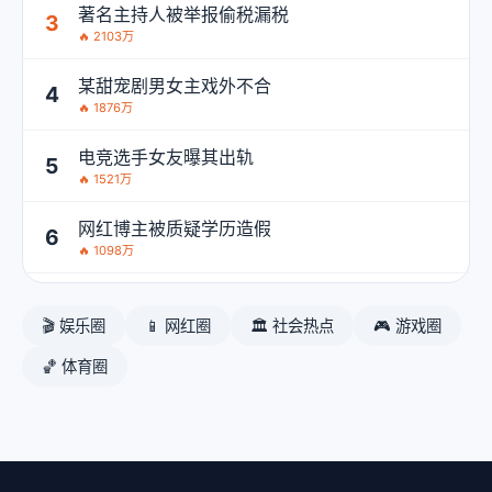
著名主持人被举报偷税漏税
3
🔥 2103万
某甜宠剧男女主戏外不合
4
🔥 1876万
电竞选手女友曝其出轨
5
🔥 1521万
网红博主被质疑学历造假
6
🔥 1098万
🎬 娱乐圈
📱 网红圈
🏛️ 社会热点
🎮 游戏圈
🏀 体育圈