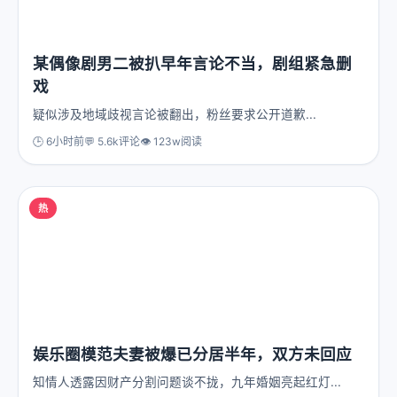
某偶像剧男二被扒早年言论不当，剧组紧急删
戏
疑似涉及地域歧视言论被翻出，粉丝要求公开道歉...
🕒 6小时前
💬 5.6k评论
👁️ 123w阅读
热
娱乐圈模范夫妻被爆已分居半年，双方未回应
知情人透露因财产分割问题谈不拢，九年婚姻亮起红灯...