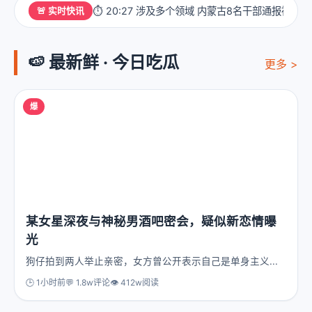
⏱️ 20:27 涉及多个领域 内蒙古8名干部通报被查 
🚨 实时快讯
🍉 最新鲜 · 今日吃瓜
更多 >
爆
某女星深夜与神秘男酒吧密会，疑似新恋情曝
光
狗仔拍到两人举止亲密，女方曾公开表示自己是单身主义...
🕒 1小时前
💬 1.8w评论
👁️ 412w阅读