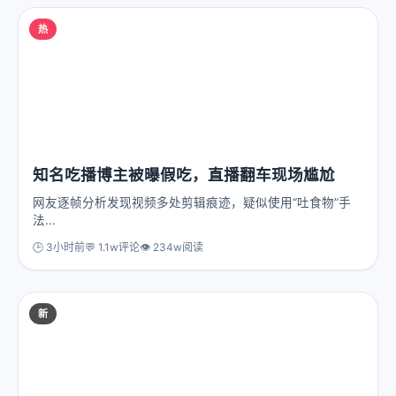
热
知名吃播博主被曝假吃，直播翻车现场尴尬
网友逐帧分析发现视频多处剪辑痕迹，疑似使用“吐食物”手
法...
🕒 3小时前
💬 1.1w评论
👁️ 234w阅读
新