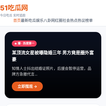
51吃瓜网
今日吃瓜 实时追踪
首页
最新吃瓜
娱乐八卦
网红圈
社会热点
热议榜单
🔥 爆 · 热搜第一
某顶流女星被曝隐婚三年 男方竟是圈外富
豪
知情人士抖出结婚证照片，后援会暂停运营，品
牌方急撤代言...
立即围观 →