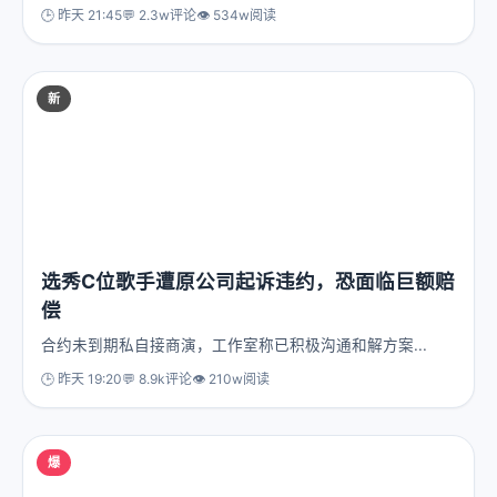
🕒 昨天 21:45
💬 2.3w评论
👁️ 534w阅读
新
选秀C位歌手遭原公司起诉违约，恐面临巨额赔
偿
合约未到期私自接商演，工作室称已积极沟通和解方案...
🕒 昨天 19:20
💬 8.9k评论
👁️ 210w阅读
爆